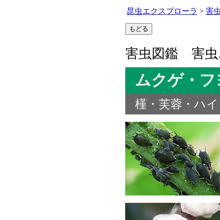
昆虫エクスプローラ
>
害
害虫図鑑 害虫
ムクゲ・フ
槿・芙蓉・ハイ