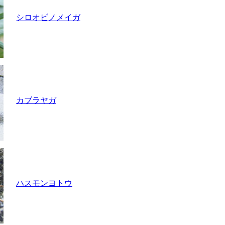
シロオビノメイガ
カブラヤガ
ハスモンヨトウ