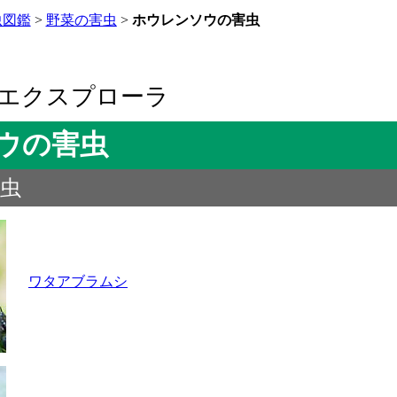
虫図鑑
>
野菜の害虫
>
ホウレンソウの害虫
エクスプローラ
ウの害虫
虫
ワタアブラムシ