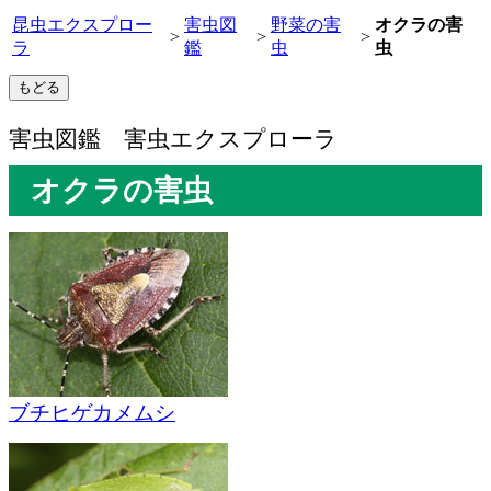
昆虫エクスプロー
害虫図
野菜の害
オクラの害
>
>
>
ラ
鑑
虫
虫
害虫図鑑 害虫エクスプローラ
オクラの害虫
ブチヒゲカメムシ