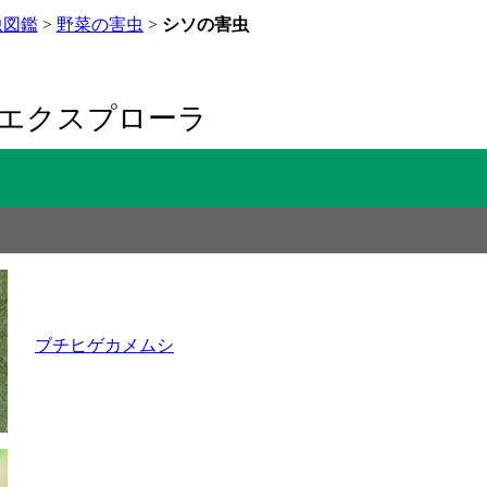
虫図鑑
>
野菜の害虫
>
シソの害虫
エクスプローラ
ブチヒゲカメムシ