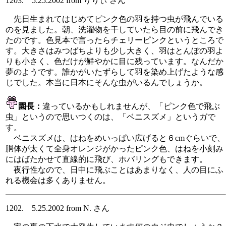
1203. 5.25.2002 from りりぃ さん
先日生まれてはじめてピンク色の羽を持つ虫が飛んでいる
のを見ました。朝、洗濯物を干していたら目の前に飛んでき
たのです。色見本で言ったらチェリーピンクというところで
す。大きさはみつばちよりも少し大きく、羽はとんぼの羽よ
りも小さく、色だけが鮮やかに目に残っています。なんだか
夢のようです。誰かがいたずらして羽を染め上げたような感
じでした。本当に日本にそんな虫がいるんでしょうか。
園長：
違っているかもしれませんが、「ピンク色で飛ぶ
虫」というので思いつくのは、「ベニスズメ」というガで
す。
ベニスズメは、はねをめいっぱい広げると６cmぐらいで、
胴体が太くて全身オレンジがかったピンク色、はねを小刻み
にはばたかせて直線的に飛び、ホバリングもできます。
夜行性なので、日中に飛ぶことはあまりなく、人の目にふ
れる機会は多くありません。
1202. 5.25.2002 from N. さん