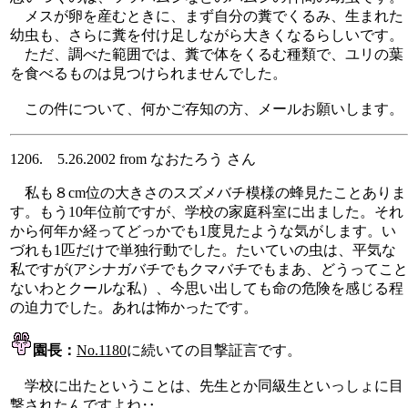
メスが卵を産むときに、まず自分の糞でくるみ、生まれた
幼虫も、さらに糞を付け足しながら大きくなるらしいです。
ただ、調べた範囲では、糞で体をくるむ種類で、ユリの葉
を食べるものは見つけられませんでした。
この件について、何かご存知の方、メールお願いします。
1206. 5.26.2002 from なおたろう さん
私も８cm位の大きさのスズメバチ模様の蜂見たことありま
す。もう10年位前ですが、学校の家庭科室に出ました。それ
から何年か経ってどっかでも1度見たような気がします。い
づれも1匹だけで単独行動でした。たいていの虫は、平気な
私ですが(アシナガバチでもクマバチでもまあ、どうってこと
ないわとクールな私）、今思い出しても命の危険を感じる程
の迫力でした。あれは怖かったです。
園長：
No.1180
に続いての目撃証言です。
学校に出たということは、先生とか同級生といっしょに目
撃されたんですよね‥。