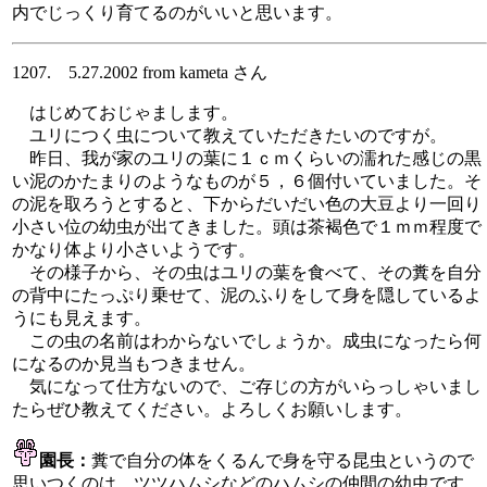
内でじっくり育てるのがいいと思います。
1207. 5.27.2002 from kameta さん
はじめておじゃまします。
ユリにつく虫について教えていただきたいのですが。
昨日、我が家のユリの葉に１ｃｍくらいの濡れた感じの黒
い泥のかたまりのようなものが５，６個付いていました。そ
の泥を取ろうとすると、下からだいだい色の大豆より一回り
小さい位の幼虫が出てきました。頭は茶褐色で１ｍｍ程度で
かなり体より小さいようです。
その様子から、その虫はユリの葉を食べて、その糞を自分
の背中にたっぷり乗せて、泥のふりをして身を隠しているよ
うにも見えます。
この虫の名前はわからないでしょうか。成虫になったら何
になるのか見当もつきません。
気になって仕方ないので、ご存じの方がいらっしゃいまし
たらぜひ教えてください。よろしくお願いします。
園長：
糞で自分の体をくるんで身を守る昆虫というので
思いつくのは、ツツハムシなどのハムシの仲間の幼虫です。