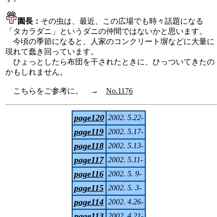
園長：
その虫は、最近、この広場でも時々話題になる
「タカラダニ」というダニの仲間ではないかと思います。
今頃の季節になると、人家のコンクリート塀などに大量に
現れて蠢き回っています。
ひょっとしたら布団を干されたときに、ひっついてきたの
かもしれません。
こちらをご参考に。 →
No.1176
page120
2002. 5.22-
page119
2002. 5.17-
page118
2002. 5.13-
page117
2002. 5.11-
page116
2002. 5. 9-
page115
2002. 5. 3-
page114
2002. 4.26-
page113
2002. 4.21-