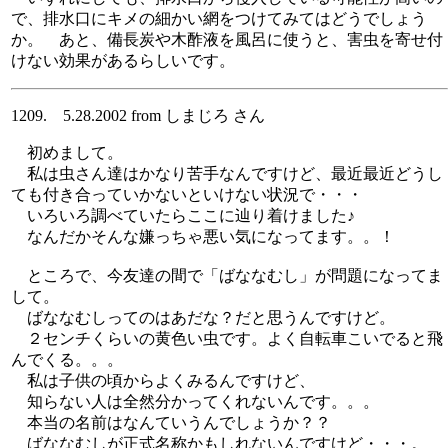
で、排水口にキメの細かい網をつけてみてはどうでしょう
か。 あと、備長炭や木酢液を風呂に使うと、害虫を寄せ付
けない効果があるらしいです。
1209. 5.28.2002 from しまじろ さん
初めまして。
私は虫さん達はかなり苦手なんですけど、最近最近どうし
ても付き合っていかないといけない状況で・・・
いろいろ調べていたらここに辿り着けました♪
なんだかそんな嫌っちゃ悪い気になってます。。！
ところで、今友達の間で「ばななむし」が問題になってま
して。
ばななむしってのはあだな？だと思うんですけど。
２センチくらいの黄色い虫です。よく自転車こいでると飛
んでくる。。。
私は子供の頃からよくみるんですけど、
知らない人は全然分かってくれないんです。。。
本当の名前はなんていうんでしょうか？？
ばななむしが正式名称かもしれないんですけど・・・。