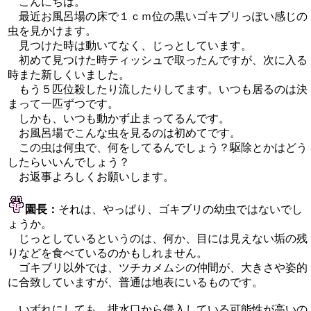
こんにちは。
最近お風呂場の床で１ｃｍ位の黒いゴキブリっぽい感じの
虫を見かけます。
見つけた時は動いてなく、じっとしています。
初めて見つけた時ティッシュで取ったんですが、次に入る
時また新しくいました。
もう５匹位殺したり流したりしてます。いつも居るのは決
まって一匹ずつです。
しかも、いつも動かず止まってるんです。
お風呂場でこんな虫を見るのは初めてです。
この虫は何虫で、何をしてるんでしょう？駆除とかはどう
したらいいんでしょう？
お返事よろしくお願いします。
園長：
それは、やっぱり、ゴキブリの幼虫ではないでし
ょうか。
じっとしているというのは、何か、目には見えない垢の残
りなどを食べているのかもしれません。
ゴキブリ以外では、ツチカメムシの仲間が、大きさや姿的
に合致していますが、普通は地表にいるものです。
いずれにしても、排水口から侵入している可能性が高いの