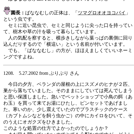
園長：
ばななむしの正体は、「
ツマグロオオヨコバイ
」
という虫です。
セミに近い昆虫で、セミと同じように尖った口を持ってい
て、樹木や草の汁を吸って暮らしています。
人の気配を察すると、横歩きしながら葉っぱの裏側に回り
込んだりするので「横這い」という名前が付いています。
でも、「ばななむし」の方が、ほほえましくていいネーミ
ングですよね。
1208. 5.27.2002 from ぶりぶり さん
今日の夕方、ベランダの屋根の上にスズメのヒナが２匹、
巣から落ちていました。そのままにしていては死んでしまう
と思い保護しました。急いでペットショップで小鳥の餌（あ
わ玉）を買って来てお湯にひたし、ピンセットであげまし
た。寒いのか、少し震えていたのでプラスチックのケース
（カブトムシなどを飼う虫かご）の中にカイロをひいて、そ
のうえにオガクズをひきました。
このような処置の仕方でよかったのでしょうか？