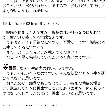
ヤゴは、あまりにたくさんいるようだと、やはり共食いが
おこったり、水が汚れたりしますので、少し逃がしてあげた
ほうがいいかもしれません。
1204. 5.26.2002 from Ｓ．Ｓ さん
螻蛄を捕まえたんですが、螻蛄の体が真っ２つに切れて
て、頭だけが残ってる常態なんです。
でもまだとても元気なんですが、可愛そうです！螻蛄の体
は生えてくるんですか？
また、どうしたらいいか教えてください！
なるべく早く掲載していただけると良いのですが・・・
園長：
なんと生命力の強いケラですね。
でも、かわいそうなのですが、そんな状態だともう生き延
びられないと思います。
切れたのが、触覚やあしなどで、しかもまだ幼虫の場合
は、脱皮したときに再生することがありますが、体が真っ２
つになってしまったのでは、再生はムリだと思います。