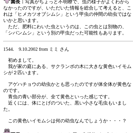
園長：
写真がちょっと不明瞭で、虫の様子がよくわから
なかったのですが、いただいた情報を総合して考えると、こ
れは「ヒメカツオブシムシ」という甲虫の仲間の幼虫ではな
いかと思います。
ただ、肥料にわいた虫というのは、この虫とは別物の、
「シバンムシ」という別の甲虫だった可能性もあります。
1544. 9.10.2002 from ミミ さん
初めまして。
我が家の庭にある、サクランボの木に大きな黄色いイモム
シが２匹います。
アゲハチョウの幼虫かとも思ったのですが体全体が黄色な
のです。
青虫の青い部分が、全て黄色といった感じです。
近くには、体にとげのついた、黒い小さな毛虫もいまし
た。
この黄色いイモムシは何の幼虫なんでしょうか・・・？