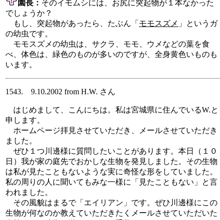
園長：
そのイモムシには、お尻に突起物が１本なかった
でしょうか？
もし、突起物があったら、たぶん「
モモスズメ
」というガ
の幼虫です。
モモスズメの幼虫は、サクラ、モモ、ウメなどの葉を食
べ、体色は、緑色のものが多いのですが、全身黄色いものも
います。
1543. 9.10.2002 from H.W. さん
はじめまして、こんにちは。私は宮城県に住んでいるW.と
申します。
ホームページ拝見させていただき、メールさせていただき
ました。
ぜひ１つ川邊様に質問したいことがあります。本日（１０
日）我が家の庭先でおかしな生物を発見しました。その生物
は私が見たこともないような実に奇怪な形をしていました。
私の周りの人に聞いてもみな一様に「見たこともない」と言
われました。
その風貌はまるで「エイリアン」です。ぜひ川邊様にこの
生物が何なのか教えていただきたくメールさせていただいた