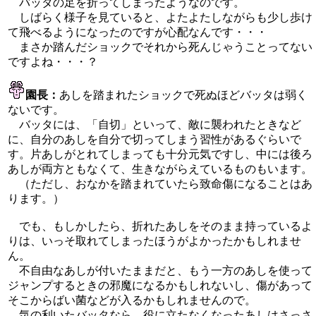
バッタの足を折ってしまったようなのです。
しばらく様子を見ていると、よたよたしながらも少し歩け
て飛べるようになったのですが心配なんです・・・
まさか踏んだショックでそれから死んじゃうことってない
ですよね・・・？
園長：
あしを踏まれたショックで死ぬほどバッタは弱く
ないです。
バッタには、「自切」といって、敵に襲われたときなど
に、自分のあしを自分で切ってしまう習性があるぐらいで
す。片あしがとれてしまっても十分元気ですし、中には後ろ
あしが両方ともなくて、生きながらえているものもいます。
（ただし、おなかを踏まれていたら致命傷になることはあ
ります。）
でも、もしかしたら、折れたあしをそのまま持っているよ
りは、いっそ取れてしまったほうがよかったかもしれませ
ん。
不自由なあしが付いたままだと、もう一方のあしを使って
ジャンプするときの邪魔になるかもしれないし、傷があって
そこからばい菌などが入るかもしれませんので。
気の利いたバッタなら、役に立たなくなったあしはさっさ