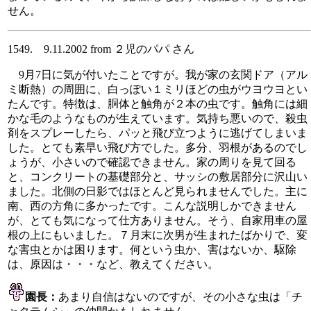
せん。
1549. 9.11.2002 from ２児のパパ さん
9月7日に気が付いたことですが。我が家の玄関ドア（アル
ミ断熱）の周囲に、白っぽい１ミリほどの虫がウヨウヨとい
たんです。特徴は、胴体と触角が２本の虫です。触角には細
かな毛のようなものが生えています。気持ち悪いので、殺虫
剤をスプレーしたら、パッと飛び立つように逃げてしまいま
した。とても素早い飛び方でした。多分、羽根があるのでし
ょうが、小さいので確認できません。家の周りを見て回る
と、コンクリートの基礎部分と、サッシの敷居部分に沢山い
ました。北側の日影ではほとんど見られませんでした。主に
南、西の方角に多かったです。こんな説明しかできません
が、とても気になって仕方ありません。そう、自家用車の屋
根の上にもいました。７月末に次男が生まれたばかりで、変
な害虫とかは困ります。何という虫か、害はないか、駆除
は、原因は・・・など、教えてください。
園長：
あまり自信はないのですが、その小さな虫は「チ