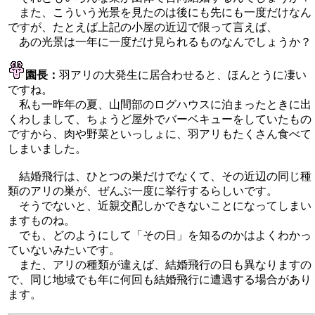
また、こういう光景を見たのは後にも先にも一度だけなん
ですが、たとえば上記の小屋の近辺で限って言えば、
あの光景は一年に一度だけ見られるものなんでしょうか？
園長：
羽アリの大発生に居合わせると、ほんとうに凄い
ですね。
私も一昨年の夏、山間部のログハウスに泊まったときに出
くわしまして、ちょうど屋外でバーベキューをしていたもの
ですから、肉や野菜といっしょに、羽アリもたくさん食べて
しまいました。
結婚飛行は、ひとつの巣だけでなくて、その近辺の同じ種
類のアリの巣が、ぜんぶ一度に挙行するらしいです。
そうでないと、近親交配しかできないことになってしまい
ますものね。
でも、どのようにして「その日」を知るのかはよくわかっ
ていないみたいです。
また、アリの種類が違えば、結婚飛行の日も異なりますの
で、同じ地域でも年に何回も結婚飛行に遭遇する場合があり
ます。