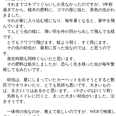
それまでゴキブリぐらいしか見なかったのですが、3年程
過ぎてから、植木の肥料に、ゴマの形に似た、茶色の虫がわ
きました。
それが家に入り込む様になり、毎年暑くなると、家中を飛
んでいます。
てんとう虫の様に、薄い羽を外の羽から出して飛んでる様
です。
とてもフワフワ飛びます。蚊より弱く、すぐ死にます。
その虫の幼虫が、最初に言った虫なのでは、と思うので
す。
発生時期も同時ぐらいだと思います。
その肥料は処分しましたが、恐らく生き残った虫が毎年繁
殖してるみたいです。
幼虫は、夏にしまっていたカーペットを出そうとすると数
匹でウネウネいたり、とても気持ち悪いです。大きいもの
は、太さ2ミリはあるかと思います。（小さいのは1ミリ程）
先程もトイレに行くと、太った大きい幼虫がいました。泣
きそうです。
一体何の虫なのか、教えて欲しいのですが、WEBで検索し