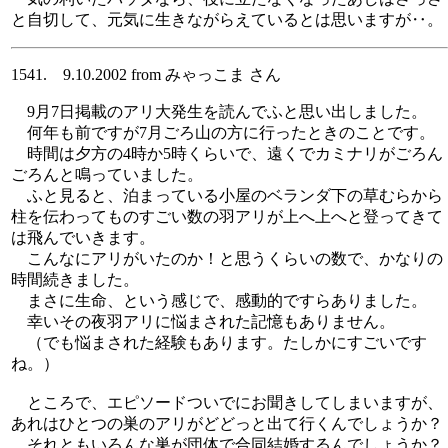
と自切して、元気に生きながらえているとは思いますが‥。
1541. 9.10.2002 from みゃっこま さん
9月7日掲載のアリ大発生を読んでふと思い出しました。
何年も前ですが7月ごろ山の方に行ったときのことです。
時間は夕方の4時か5時くらいで、遠くでカミナリがごろん
ごろんと鳴っていました。
ふと見ると、泊まっている小屋のベランダ下の草むらから
柱を伝わってものすごい数の羽アリが上へ上へと登ってきて
は飛んでいきます。
こんなにアリがいたのか！と思うくらいの数で、かなりの
時間続きました。
まさに生命、という感じで、感動的ですらありました。
幸いその夜羽アリに悩まされた記憶もありません。
（でも悩まされた経験もあります。たしかにすごいです
ね。）
ところで、エピソードついでにお聞きしてしまいますが、
あれはひとつの巣のアリがどどっと出て行くんでしょうか？
それともいろんな巣が団体で合同結婚するんでしょうか？