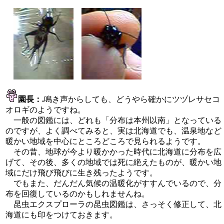
園長：.
鳴き声からしても、どうやら確かにツヅレサセコ
オロギのようですね。
一般の図鑑には、どれも「分布は本州以南」となっている
のですが、よく調べてみると、実は北海道でも、温泉地など
暖かい地域を中心にところどころで見られるようです。
その昔、地球が今より暖かかった時代に北海道に分布を広
げて、その後、多くの地域では死に絶えたものが、暖かい地
域にだけ飛び飛びに生き残ったようです。
でもまた、だんだん気候の温暖化がすすんでいるので、分
布を回復しているのかもしれませんね。
昆虫エクスプローラの昆虫図鑑は、さっそく修正して、北
海道にも印をつけておきます。