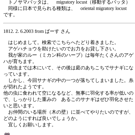
トノサマバッタは、 migratory locust（移動するバッタ）
同様に日本で見られる種類は、 oriental migratory locust
です。
1812. 2. 6.2003 from ばーす さん
はじめまして。検索でこちらへたどり着きました。
アゲハチョウを助けたいのでお力をお貸し下さい。
我が家のルー（ミカン科のハーブ）は毎年たくさんのアゲ
ハが育ちます。
幼虫までは木にいて、その後は庭のあちこちでサナギにな
っています。
しかし、今回サナギの中の一つが落ちてしまいました。糸
が切れたようです。
他の虫に食われて空になるなど、無事に羽化する率が低いの
で、しっかりした重みの あるこのサナギはぜひ羽化させた
いと思います。
お仲間のいる場所（木の壁）に並べてやりたいのですが、
どのようにすれば良いでしょうか。
宜しくお願いします。