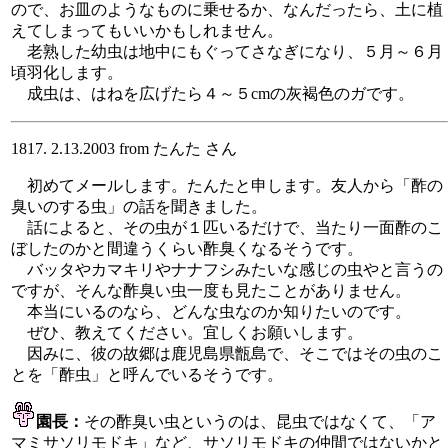
ので、お皿のようなものに乗せるか、なんだったら、土に植
えてしまってもいいかもしれません。
老熟した幼虫は地中にもぐってさなぎになり、５月～６月
頃羽化します。
成虫は、はねを広げたら４～５cmの灰褐色のガです。
1817. 2.13.2003 from たんた さん
初めてメールします。たんたと申します。友人から「酢の
臭いのする虫」の話を聞きました。
話によると、その虫が１匹いるだけで、当たり一面酢のこ
ぼしたのかと間違うくらい酢臭くなるそうです。
バッタやカマキリやナナフシみたいな感じの虫やと言うの
ですが、そんな酢臭い虫一度も見たことがありません。
本当にいるのなら、どんな虫なのか知りたいのです。
ぜひ、教えてください。宜しくお願いします。
因みに、彼の故郷は鹿児島県甑島で、そこではその虫のこ
とを「酢虫」と呼んでいるそうです。
園長：
その酢臭い虫というのは、昆虫ではなくて、「ア
マミサソリモドキ」など、サソリモドキの仲間ではないかと