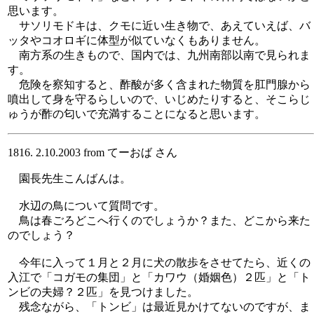
思います。
サソリモドキは、クモに近い生き物で、あえていえば、バ
ッタやコオロギに体型が似ていなくもありません。
南方系の生きもので、国内では、九州南部以南で見られま
す。
危険を察知すると、酢酸が多く含まれた物質を肛門腺から
噴出して身を守るらしいので、いじめたりすると、そこらじ
ゅうが酢の匂いで充満することになると思います。
1816. 2.10.2003 from てーおば さん
園長先生こんばんは。
水辺の鳥について質問です。
鳥は春ごろどこへ行くのでしょうか？また、どこから来た
のでしょう？
今年に入って１月と２月に犬の散歩をさせてたら、近くの
入江で「コガモの集団」と「カワウ（婚姻色）２匹」と「ト
ンビの夫婦？２匹」を見つけました。
残念ながら、「トンビ」は最近見かけてないのですが、ま