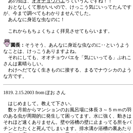
あの虫は、
オオチョウバエ
っていうんですね！！
おとなしくて形がいいので、けっこう気にいってたんです
が、今まで調べてもわかりませんでした。
あんなに身近な虫なのに！
これからもちょくちょく拝見させてもらいます。
園長：
そうそう、あんなに身近な虫なのに‥というよう
なことは、けっこうありますよね。
それにしても、オオチョウバエを「気にいってる」ぷれこ
さんは素晴らしい。
わけへだてなく生きものに接する、まるでナウシカのよう
な方です。
1819. 2.15.2003 from ぽお さん
はじめまして。教えて下さい。
数ヶ月前からマンションのお風呂場に体長３～５ｍｍの羽
のある虫が周期的に発生して困ってます。水に強く、動きは
それほど速くありません。壁や浴槽の壁に止まってる所をパ
チンとたたくと死んでしまいます。排水溝か浴槽の裏あたり