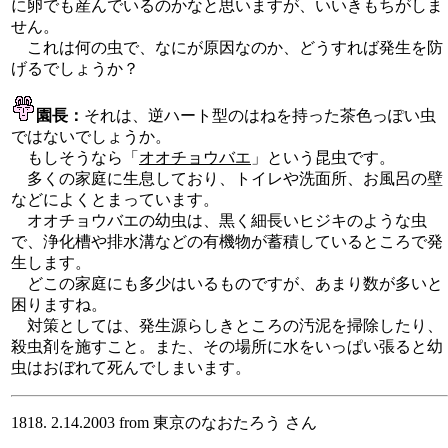
に卵でも産んでいるのかなと思いますが、いいきもちがしま
せん。
これは何の虫で、なにが原因なのか、どうすれば発生を防
げるでしょうか？
園長：
それは、逆ハート型のはねを持った茶色っぽい虫
ではないでしょうか。
もしそうなら「
オオチョウバエ
」という昆虫です。
多くの家庭に生息しており、トイレや洗面所、お風呂の壁
などによくとまっています。
オオチョウバエの幼虫は、黒く細長いヒジキのような虫
で、浄化槽や排水溝などの有機物が蓄積しているところで発
生します。
どこの家庭にも多少はいるものですが、あまり数が多いと
困りますね。
対策としては、発生源らしきところの汚泥を掃除したり、
殺虫剤を施すこと。また、その場所に水をいっぱい張ると幼
虫はおぼれて死んでしまいます。
1818. 2.14.2003 from 東京のなおたろう さん