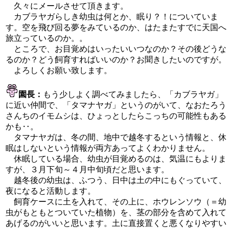
久々にメールさせて頂きます。
カブラヤガらしき幼虫は何とか、眠り？！についていま
す。空を飛び回る夢をみているのか、はたまたすでに天国へ
旅立っているのか。。
ところで、お目覚めはいったいいつなのか？その後どうな
るのか？どう飼育すればいいのか？お聞きしたいのですが。
よろしくお願い致します。
園長：
もう少しよく調べてみましたら、「カブラヤガ」
に近い仲間で、「タマナヤガ」というのがいて、なおたろう
さんちのイモムシは、ひょっとしたらこっちの可能性もある
かも‥。
タマナヤガは、冬の間、地中で越冬するという情報と、休
眠はしないという情報が両方あってよくわかりません。
休眠している場合、幼虫が目覚めるのは、気温にもよりま
すが、３月下旬～４月中旬頃だと思います。
越冬後の幼虫は、ふつう、日中は土の中にもぐっていて、
夜になると活動します。
飼育ケースに土を入れて、その上に、ホウレンソウ（＝幼
虫がもともとついていた植物）を、茎の部分を含めて入れて
あげるのがいいと思います。土に直接置くと悪くなりやすい