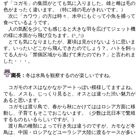
ず「コガモ」の集団がとても気に入りました。雄と雌は毛の
色がまったく違います。（特に雄の毛がきれいです。）
次に「カワウ」の方は時々、水中にもぐって小魚を捕って
食べているようです。
人の気配を少しでも感じると大きな羽を広げてジェット機
の様に水面から飛び立ちます。(^_^;)
とても気になりましたが、夏頃は見かけないように思いま
す。いったいどこから飛んできたのでしょう？。ハトを飼っ
てる人から「禁猟区域から逃げて来たのでわ？」と言われま
した・・・。
園長：
冬は水鳥を観察するのが楽しいですね。
コガモのオスはなかなかアートっぽい模様してますよね。
でも、メスも、じっくり見ると、オスとは違った渋い魅力が
あると思います。
コガモは渡り鳥で、春から秋にかけてははロシア方面に移
動し、子育てもそこでおこないます。（少数は北日本で繁殖
するものもいるらしいですが。）
渡り鳥の種類によって行き先は違うのですが、カモなど冬
鳥は、中国・ロシアなどユーラシア大陸に渡るケースが多い