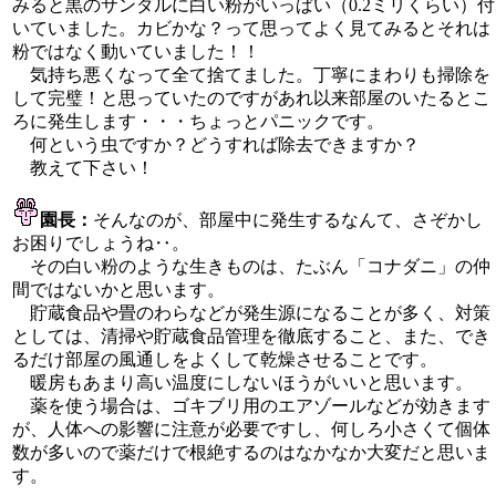
みると黒のサンダルに白い粉がいっぱい（0.2ミリくらい）付
いていました。カビかな？って思ってよく見てみるとそれは
粉ではなく動いていました！！
気持ち悪くなって全て捨てました。丁寧にまわりも掃除を
して完璧！と思っていたのですがあれ以来部屋のいたるとこ
ろに発生します・・・ちょっとパニックです。
何という虫ですか？どうすれば除去できますか？
教えて下さい！
園長：
そんなのが、部屋中に発生するなんて、さぞかし
お困りでしょうね‥。
その白い粉のような生きものは、たぶん「コナダニ」の仲
間ではないかと思います。
貯蔵食品や畳のわらなどが発生源になることが多く、対策
としては、清掃や貯蔵食品管理を徹底すること、また、でき
るだけ部屋の風通しをよくして乾燥させることです。
暖房もあまり高い温度にしないほうがいいと思います。
薬を使う場合は、ゴキブリ用のエアゾールなどが効きます
が、人体への影響に注意が必要ですし、何しろ小さくて個体
数が多いので薬だけで根絶するのはなかなか大変だと思いま
す。