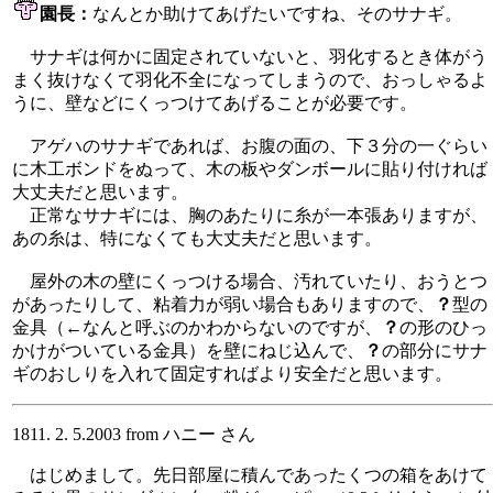
園長：
なんとか助けてあげたいですね、そのサナギ。
サナギは何かに固定されていないと、羽化するとき体がう
まく抜けなくて羽化不全になってしまうので、おっしゃるよ
うに、壁などにくっつけてあげることが必要です。
アゲハのサナギであれば、お腹の面の、下３分の一ぐらい
に木工ボンドをぬって、木の板やダンボールに貼り付ければ
大丈夫だと思います。
正常なサナギには、胸のあたりに糸が一本張ありますが、
あの糸は、特になくても大丈夫だと思います。
屋外の木の壁にくっつける場合、汚れていたり、おうとつ
があったりして、粘着力が弱い場合もありますので、
？
型の
金具（←なんと呼ぶのかわからないのですが、
？
の形のひっ
かけがついている金具）を壁にねじ込んで、
？
の部分にサナ
ギのおしりを入れて固定すればより安全だと思います。
1811. 2. 5.2003 from ハニー さん
はじめまして。先日部屋に積んであったくつの箱をあけて