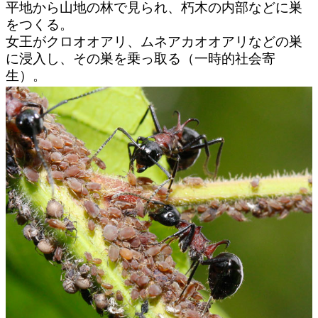
平地から山地の林で見られ、朽木の内部などに巣
をつくる。
女王がクロオオアリ、ムネアカオオアリなどの巣
に浸入し、その巣を乗っ取る（一時的社会寄
生）。