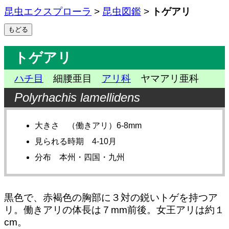
昆虫エクスプローラ
>
昆虫図鑑
>
トゲアリ
トゲアリ
ハチ目
細腰亜目
アリ科
ヤマアリ亜科
Polyrhachis lamellidens
大きさ （働きアリ）6-8mm
見られる時期 4-10月
分布 本州・四国・九州
黒色で、赤褐色の胸部に３対の鋭いトゲを持つア
リ。働きアリの体長は７mm前後。女王アリは約１
cm。