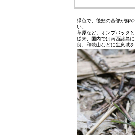
緑色で、後翅の基部が鮮や
い。
草原など、オンブバッタと
従来、国内では南西諸島に
良、和歌山などに生息域を