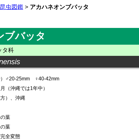
昆虫図鑑
>
アカハネオンブバッタ
ンブバッタ
ッタ科
nensis
20-25mm ♀40-42mm
2月（沖縄では1年中）
地方）、沖縄
物の葉
物の葉
不完全変態