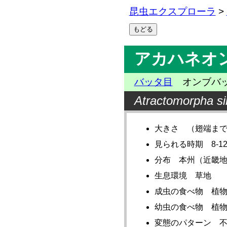
昆虫エクスプローラ
>
アカハネオ
バッタ目
オンブバ
Atractomorpha si
大きさ （翅端まで）♂
見られる時期 8-1
分布 本州（近畿
生息環境 草地
成虫の食べ物 植
幼虫の食べ物 植
変態のパターン 