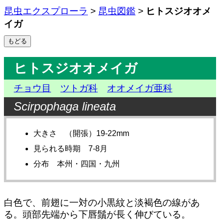
昆虫エクスプローラ
>
昆虫図鑑
>
ヒトスジオオメ
イガ
ヒトスジオオメイガ
チョウ目
ツトガ科
オオメイガ亜科
Scirpophaga lineata
大きさ （開張）19-22mm
見られる時期 7-8月
分布 本州・四国・九州
白色で、前翅に一対の小黒紋と淡褐色の線があ
る。頭部先端から下唇鬚が長く伸びている。