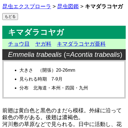
昆虫エクスプローラ
>
昆虫図鑑
>
キマダラコヤガ
キマダラコヤガ
チョウ目
ヤガ科
キマダラコヤガ亜科
Emmelia trabealis
(=
Acontia trabealis
)
大きさ （開張）20-26mm
見られる時期 7-9月
分布 北海道・本州・四国・九州
前翅は黄白色と黒色のまだら模様。外縁に沿って
銀色の帯がある。後翅は濃褐色。
河川敷の草原などで見られる。日中に活動し、花