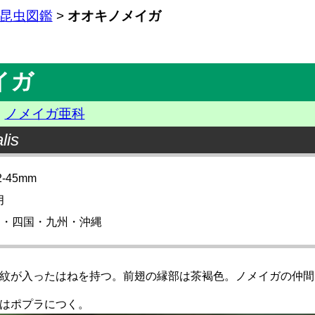
昆虫図鑑
>
オオキノメイガ
イガ
ノメイガ亜科
lis
45mm
月
州・四国・九州・沖縄
紋が入ったはねを持つ。前翅の縁部は茶褐色。ノメイガの仲間
はポプラにつく。