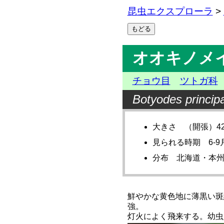
昆虫エクスプローラ
>
オオキノメ
チョウ目
ツトガ科
Botyodes principa
大きさ （開張）42-
見られる時期 6-9
分布 北海道・本
鮮やかな黄色地に薄黒い斑
強。
灯火によく飛来する。幼虫