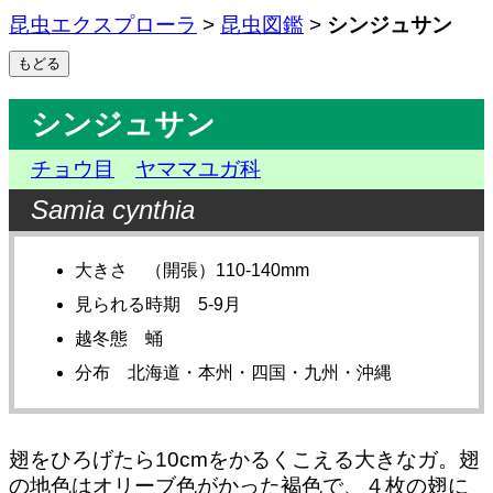
昆虫エクスプローラ
>
昆虫図鑑
>
シンジュサン
シンジュサン
チョウ目
ヤママユガ科
Samia cynthia
大きさ （開張）110-140mm
見られる時期 5-9月
越冬態 蛹
分布 北海道・本州・四国・九州・沖縄
翅をひろげたら10cmをかるくこえる大きなガ。翅
の地色はオリーブ色がかった褐色で、４枚の翅に