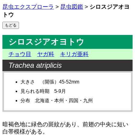
昆虫エクスプローラ
>
昆虫図鑑
>
シロスジアオヨ
トウ
シロスジアオヨトウ
チョウ目
ヤガ科
キリガ亜科
Trachea atriplicis
大きさ （開張）45-52mm
見られる時期 5-9月
分布 北海道・本州・四国・九州
暗褐色地に緑色の斑紋があり、前翅の中央に短い
白帯模様がある。