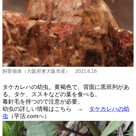
飼育個体（大阪府東大阪市産） 2021.6.16
タケカレハの幼虫。黄褐色で、背面に黒班列があ
る。タケ、ススキなどの葉を食べる。
毒針毛を持つので注意が必要。
幼虫の詳しい情報はこちら →
タケカレハの幼
虫
（芋活.comへ）