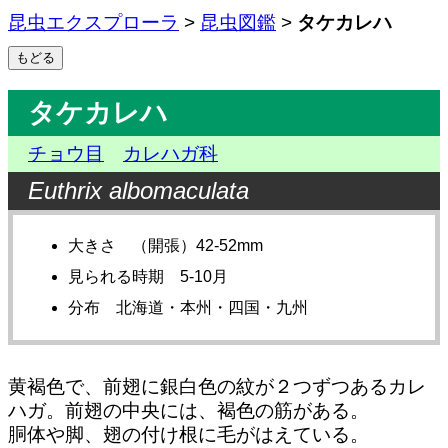
昆虫エクスプローラ
>
昆虫図鑑
>
タケカレハ
タケカレハ
チョウ目
カレハガ科
Euthrix albomaculata
大きさ （開張）42-52mm
見られる時期 5-10月
分布 北海道・本州・四国・九州
黄褐色で、前翅に銀白色の紋が２つずつあるカレ
ハガ。前翅の中央には、褐色の筋がある。
胴体や脚、翅の付け根に毛がはえている。