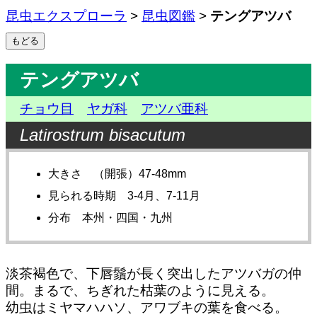
昆虫エクスプローラ
>
昆虫図鑑
>
テングアツバ
テングアツバ
チョウ目
ヤガ科
アツバ亜科
Latirostrum bisacutum
大きさ （開張）47-48mm
見られる時期 3-4月、7-11月
分布 本州・四国・九州
淡茶褐色で、下唇鬚が長く突出したアツバガの仲
間。まるで、ちぎれた枯葉のように見える。
幼虫はミヤマハハソ、アワブキの葉を食べる。