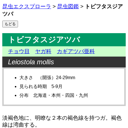
昆虫エクスプローラ
>
昆虫図鑑
>
トビフタスジア
ツバ
トビフタスジアツバ
チョウ目
ヤガ科
カギアツバ亜科
Leiostola mollis
大きさ （開張）24-29mm
見られる時期 5-9月
分布 北海道・本州・四国・九州
淡褐色地に、明瞭な２本の褐色線を持つガ。褐色
線は湾曲する。