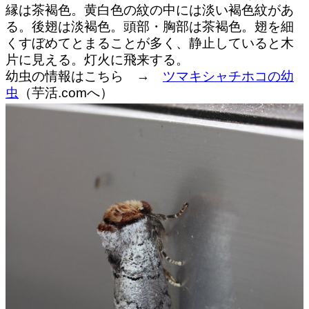
縁は茶褐色。黄白色の紋の中には淡い褐色紋があ
る。後翅は淡褐色。頭部・胸部は茶褐色。翅を細
くすぼめてとまることが多く、静止していると木
片に見える。灯火に飛来する。
幼虫の情報はこちら →
ツマキシャチホコの幼
虫
（芋活.comへ）