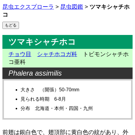
昆虫エクスプローラ
>
昆虫図鑑
>
ツマキシャチホ
コ
ツマキシャチホコ
チョウ目
シャチホコガ科
トビモンシャチホ
コ亜科
Phalera assimilis
大きさ （開張）50-70mm
見られる時期 6-8月
分布 北海道・本州・四国・九州
前翅は銀白色で、翅頂部に黄白色の紋があり、外