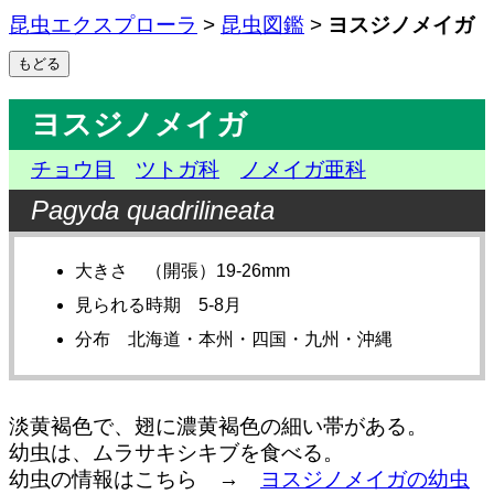
昆虫エクスプローラ
>
昆虫図鑑
>
ヨスジノメイガ
ヨスジノメイガ
チョウ目
ツトガ科
ノメイガ亜科
Pagyda quadrilineata
大きさ （開張）19-26mm
見られる時期 5-8月
分布 北海道・本州・四国・九州・沖縄
淡黄褐色で、翅に濃黄褐色の細い帯がある。
幼虫は、ムラサキシキブを食べる。
幼虫の情報はこちら →
ヨスジノメイガの幼虫