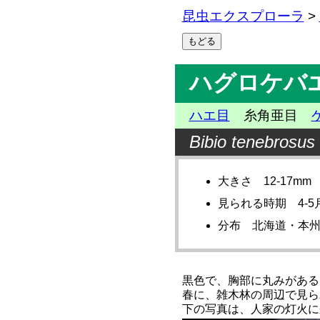
昆虫エクスプローラ
>
ハグロケバ
ハエ目
糸角亜目
Bibio tenebrosus
大きさ 12-17mm
見られる時期 4-5
分布 北海道・本
黒色で、胸部に丸みがある
春に、雑木林の周辺で見ら
下の写真は、人家の灯火に