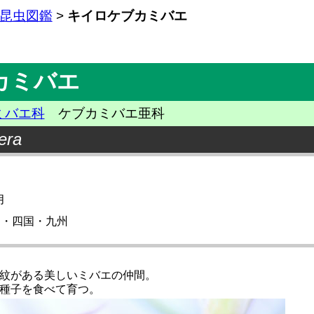
昆虫図鑑
>
キイロケブカミバエ
カミバエ
ミバエ科
ケブカミバエ亜科
era
月
州・四国・九州
紋がある美しいミバエの仲間。
種子を食べて育つ。