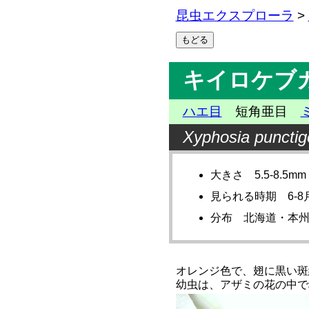
昆虫エクスプローラ
>
キイロケブ
ハエ目
短角亜目
Xyphosia punctig
大きさ 5.5-8.5mm
見られる時期 6-8
分布 北海道・本
オレンジ色で、翅に黒い斑
幼虫は、アザミの花の中で