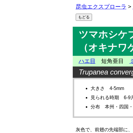
昆虫エクスプローラ
>
ツマホシケ
（オキナワ
ハエ目
短角亜目
Trupanea conver
大きさ 4-5mm
見られる時期 6-9
分布 本州・四国
灰色で、前翅の先端部に、