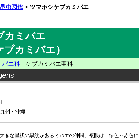
昆虫図鑑
>
ツマホシケブカミバエ
ブカミバエ
ケブカミバエ）
ミバエ科
ケブカミバエ亜科
gens
月
・九州・沖縄
大きな星状の黒紋があるミバエの仲間。複眼は、緑色～赤色に