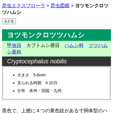
昆虫エクスプローラ
>
昆虫図鑑
>
ヨツモンクロツ
ツハムシ
ヨツモンクロツツハムシ
甲虫目
カブトムシ亜目
ハムシ科
ツツハム
シ亜科
Cryptocephalus nobilis
大きさ 5-6mm
見られる時期 4-10月
分布 本州・四国・九州
黒色で、上翅に４つの黄色紋がある寸胴体型のハ