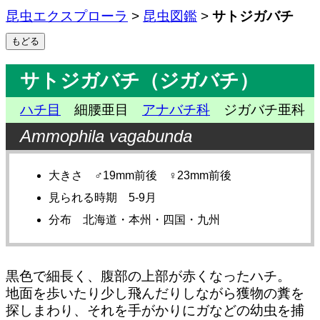
昆虫エクスプローラ
>
昆虫図鑑
>
サトジガバチ
サトジガバチ（ジガバチ）
ハチ目
細腰亜目
アナバチ科
ジガバチ亜科
Ammophila vagabunda
大きさ ♂19mm前後 ♀23mm前後
見られる時期 5-9月
分布 北海道・本州・四国・九州
黒色で細長く、腹部の上部が赤くなったハチ。
地面を歩いたり少し飛んだりしながら獲物の糞を
探しまわり、それを手がかりにガなどの幼虫を捕