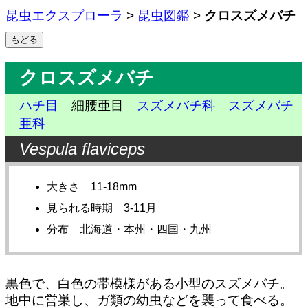
昆虫エクスプローラ
>
昆虫図鑑
>
クロスズメバチ
クロスズメバチ
ハチ目
細腰亜目
スズメバチ科
スズメバチ
亜科
Vespula flaviceps
大きさ 11-18mm
見られる時期 3-11月
分布 北海道・本州・四国・九州
黒色で、白色の帯模様がある小型のスズメバチ。
地中に営巣し、ガ類の幼虫などを襲って食べる。