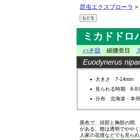
昆虫エクスプローラ
>
ミカドドロ
ハチ目
細腰亜目
Euodynerus nipa
大きさ 7-14mm
見られる時期 6-9
分布 北海道・本
黒色で、頭部と胸部の間、
がある。翅は透明でややく
人家の花壇などでも見られ