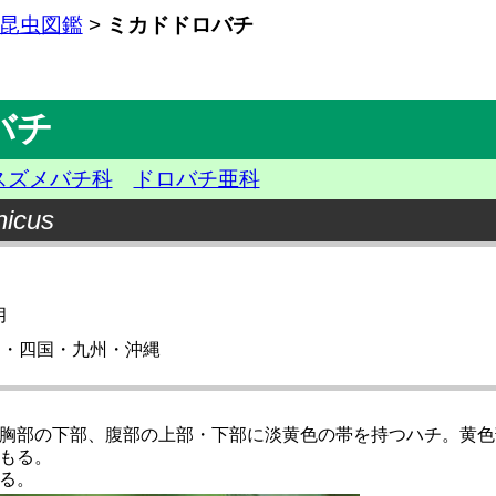
昆虫図鑑
>
ミカドドロバチ
バチ
スズメバチ科
ドロバチ亜科
nicus
月
州・四国・九州・沖縄
胸部の下部、腹部の上部・下部に淡黄色の帯を持つハチ。黄色
もる。
る。