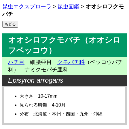
昆虫エクスプローラ
>
昆虫図鑑
>
オオシロフクモ
バチ
オオシロフクモバチ（オオシロ
フベッコウ）
ハチ目
細腰亜目
クモバチ科
（ベッコウバチ
科） ナミクモバチ亜科
Episyron arrogans
大きさ 10-17mm
見られる時期 4-10月
分布 北海道・本州・四国・九州・沖縄