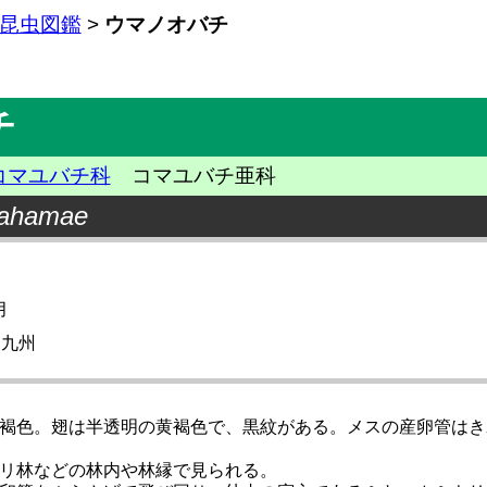
昆虫図鑑
>
ウマノオバチ
チ
コマユバチ科
コマユバチ亜科
kahamae
月
・九州
褐色。翅は半透明の黄褐色で、黒紋がある。メスの産卵管はき
リ林などの林内や林縁で見られる。