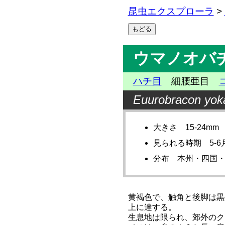
昆虫エクスプローラ
>
ウマノオバ
ハチ目
細腰亜目
Euurobracon yo
大きさ 15-24mm
見られる時期 5-6
分布 本州・四国
黄褐色で、触角と後脚は黒
上に達する。
生息地は限られ、郊外のク