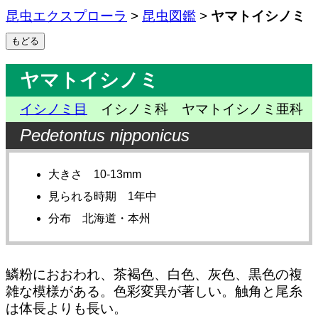
昆虫エクスプローラ
>
昆虫図鑑
>
ヤマトイシノミ
ヤマトイシノミ
イシノミ目
イシノミ科 ヤマトイシノミ亜科
Pedetontus nipponicus
大きさ 10-13mm
見られる時期 1年中
分布 北海道・本州
鱗粉におおわれ、茶褐色、白色、灰色、黒色の複
雑な模様がある。色彩変異が著しい。触角と尾糸
は体長よりも長い。