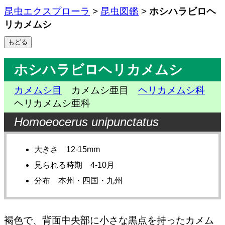
昆虫エクスプローラ
>
昆虫図鑑
>
ホシハラビロヘ
リカメムシ
ホシハラビロヘリカメムシ
カメムシ目
カメムシ亜目
ヘリカメムシ科
ヘリカメムシ亜科
Homoeocerus unipunctatus
大きさ 12-15mm
見られる時期 4-10月
分布 本州・四国・九州
褐色で、背面中央部に小さな黒点を持ったカメム