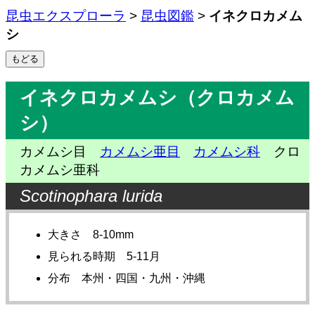
昆虫エクスプローラ
>
昆虫図鑑
>
イネクロカメム
シ
イネクロカメムシ（クロカメム
シ）
カメムシ目
カメムシ亜目
カメムシ科
クロ
カメムシ亜科
Scotinophara lurida
大きさ 8-10mm
見られる時期 5-11月
分布 本州・四国・九州・沖縄