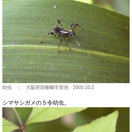
幼虫 ： 大阪府四條畷市室池 2002.10.2
シマサシガメの５令幼虫。