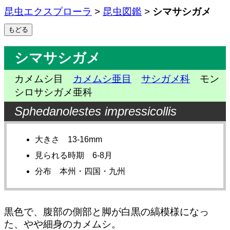
昆虫エクスプローラ
>
昆虫図鑑
>
シマサシガメ
シマサシガメ
カメムシ目
カメムシ亜目
サシガメ科
モン
シロサシガメ亜科
Sphedanolestes impressicollis
大きさ 13-16mm
見られる時期 6-8月
分布 本州・四国・九州
黒色で、腹部の側部と脚が白黒の縞模様になっ
た、やや細身のカメムシ。