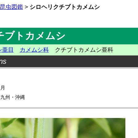
昆虫図鑑
>
シロヘリクチブトカメムシ
チブトカメムシ
シ亜目
カメムシ科
クチブトカメムシ亜科
ns
1月
・九州・沖縄