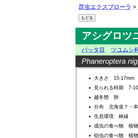
昆虫エクスプローラ
>
アシグロツ
バッタ目
ツユムシ
Phaneroptera nig
大きさ 15-17mm
見られる時期 7-1
越冬態 卵
分布 北海道？・
生息環境 林縁
成虫の食べ物 植
幼虫の食べ物 植