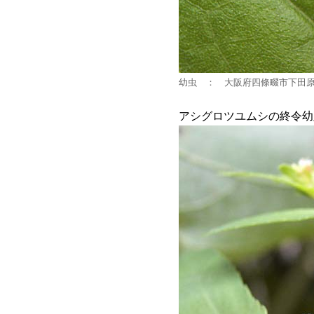
幼虫 ： 大阪府四條畷市下田原 2
アシグロツユムシの終令幼