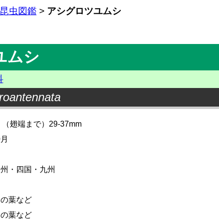
昆虫図鑑
>
アシグロツユムシ
ユムシ
科
roantennata
 （翅端まで）29-37mm
0月
本州・四国・九州
物の葉など
物の葉など