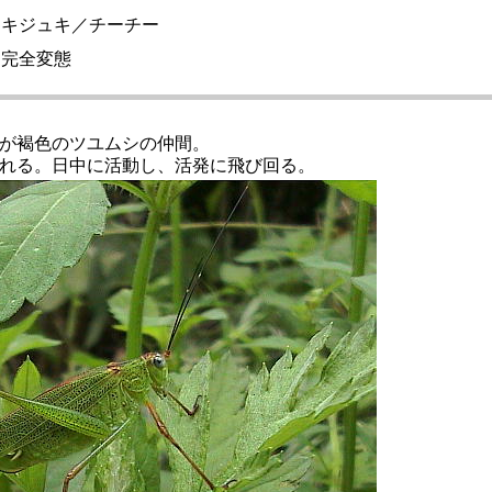
ュキジュキ／チーチー
不完全変態
が褐色のツユムシの仲間。
れる。日中に活動し、活発に飛び回る。