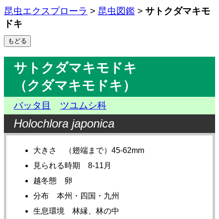
昆虫エクスプローラ
>
昆虫図鑑
>
サトクダマキモ
ドキ
サトクダマキモドキ
（クダマキモドキ）
バッタ目
ツユムシ科
Holochlora japonica
大きさ （翅端まで）45-62mm
見られる時期 8-11月
越冬態 卵
分布 本州・四国・九州
生息環境 林縁、林の中