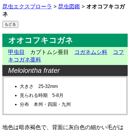
昆虫エクスプローラ
>
昆虫図鑑
>
オオコフキコガ
ネ
オオコフキコガネ
甲虫目
カブトムシ亜目
コガネムシ科
コフ
キコガネ亜科
Melolontha frater
大きさ 25-32mm
見られる時期 5-8月
分布 本州・四国・九州
地色は暗赤褐色で、背面に灰白色の細かい毛がは