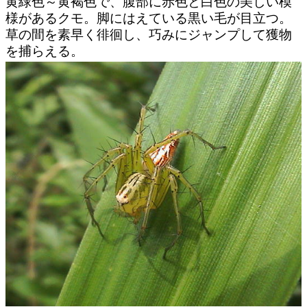
黄緑色～黄褐色で、腹部に赤色と白色の美しい模
様があるクモ。脚にはえている黒い毛が目立つ。
草の間を素早く徘徊し、巧みにジャンプして獲物
を捕らえる。