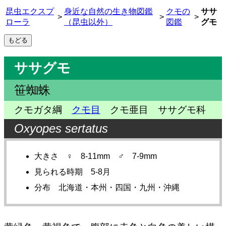
昆虫エクスプ
身近な自然の生き物図鑑
クモの
ササ
>
>
>
ローラ
（昆虫以外）
図鑑
グモ
ササグモ
笹蜘蛛
クモガタ綱
クモ目
クモ亜目 ササグモ科
Oxyopes sertatus
大きさ ♀ 8-11mm ♂ 7-9mm
見られる時期 5-8月
分布 北海道・本州・四国・九州・沖縄