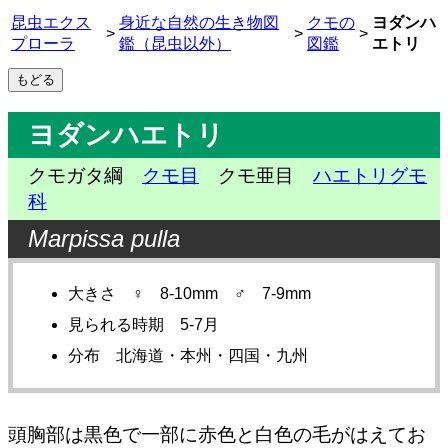
昆虫エクス
身近な自然の生き物図
クモの
ヨダンハ
>
>
>
プローラ
鑑（昆虫以外）
図鑑
エトリ
ヨダンハエトリ
クモガタ綱
クモ目
クモ亜目
ハエトリグモ
科
Marpissa pulla
大きさ ♀ 8-10mm ♂ 7-9mm
見られる時期 5-7月
分布 北海道・本州・四国・九州
頭胸部は黒色で一部に赤色と白色の毛がはえてお