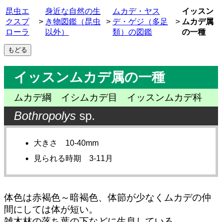
昆虫エ
身近な自然の生
ムカデ・ヤス
イッスン
クスプ
>
き物図鑑（昆虫
>
デ・ゲジ（多足
>
ムカデ属
ローラ
以外）
類）の図鑑
の一種
イッスンムカデ属の一種
ムカデ綱 イシムカデ目 イッスンムカデ科
Bothropolys
sp.
大きさ 10-40mm
見られる時期 3-11月
体色は赤褐色～暗褐色、体節が少なくムカデの仲
間にしては体が短い。
雑木林の落ち葉の下などに生息している。