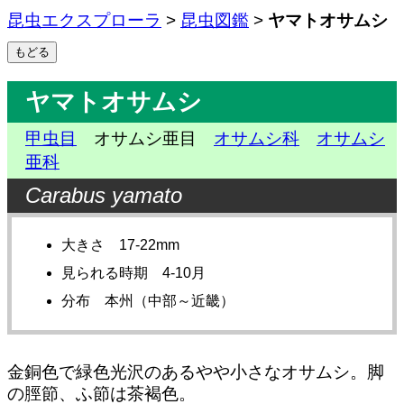
昆虫エクスプローラ
>
昆虫図鑑
>
ヤマトオサムシ
ヤマトオサムシ
甲虫目
オサムシ亜目
オサムシ科
オサムシ
亜科
Carabus yamato
大きさ 17-22mm
見られる時期 4-10月
分布 本州（中部～近畿）
金銅色で緑色光沢のあるやや小さなオサムシ。脚
の脛節、ふ節は茶褐色。