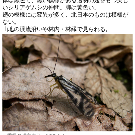
体は黒色で、黒い模様がある透明の翅をもつ美し
いシリアゲムシの仲間。脚は黄色い。
翅の模様には変異が多く、北日本のものは模様が
ない。
山地の渓流沿いや林内・林縁で見られる。