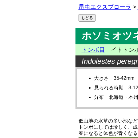
昆虫エクスプローラ
>
ホソミオツ
トンボ目
イトトンボ
Indolestes peregr
大きさ 35-42mm
見られる時期 3-1
分布 北海道・本
低山地の水草の多い池など
トンボにしては珍しく、成
春になると体色が青くなる