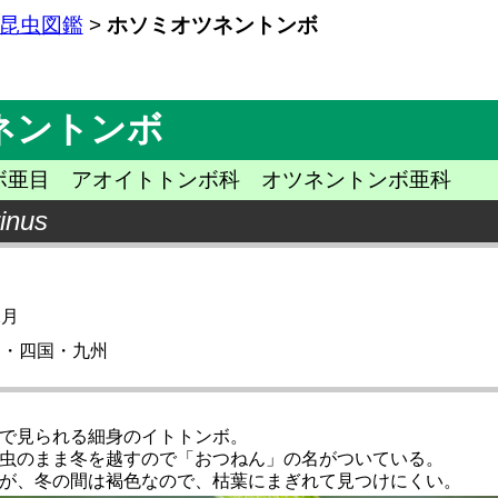
昆虫図鑑
>
ホソミオツネントンボ
ネントンボ
亜目 アオイトトンボ科 オツネントンボ亜科
inus
2月
州・四国・九州
で見られる細身のイトトンボ。
虫のまま冬を越すので「おつねん」の名がついている。
が、冬の間は褐色なので、枯葉にまぎれて見つけにくい。