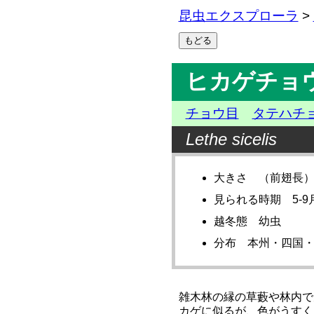
昆虫エクスプローラ
>
ヒカゲチョ
チョウ目
タテハチ
Lethe sicelis
大きさ （前翅長）2
見られる時期 5-9
越冬態 幼虫
分布 本州・四国
雑木林の縁の草藪や林内で
カゲに似るが、色がうすく