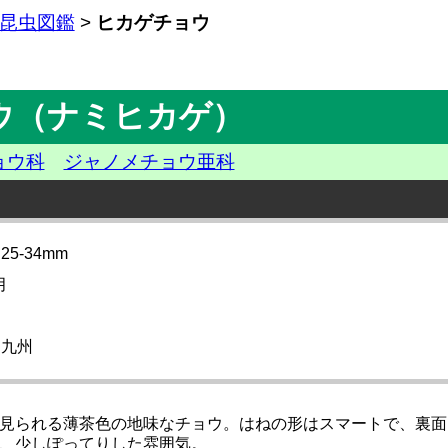
昆虫図鑑
>
ヒカゲチョウ
ウ（ナミヒカゲ）
ョウ科
ジャノメチョウ亜科
5-34mm
月
・九州
見られる薄茶色の地味なチョウ。はねの形はスマートで、裏面
、少しぽってりした雰囲気。