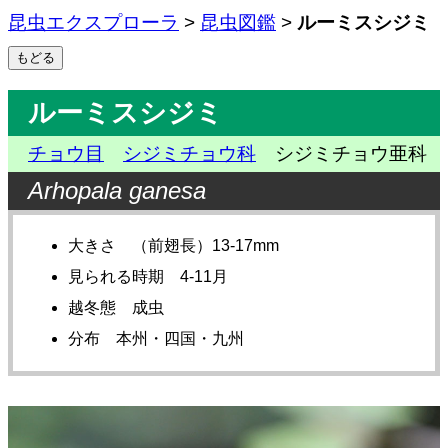
昆虫エクスプローラ
>
昆虫図鑑
>
ルーミスシジミ
ルーミスシジミ
チョウ目
シジミチョウ科
シジミチョウ亜科
Arhopala ganesa
大きさ （前翅長）13-17mm
見られる時期 4-11月
越冬態 成虫
分布 本州・四国・九州