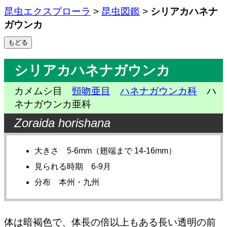
昆虫エクスプローラ
>
昆虫図鑑
>
シリアカハネナ
ガウンカ
シリアカハネナガウンカ
カメムシ目
頸吻亜目
ハネナガウンカ科
ハ
ネナガウンカ亜科
Zoraida horishana
大きさ 5-6mm（翅端まで 14-16mm）
見られる時期 6-9月
分布 本州・九州
体は暗褐色で、体長の倍以上もある長い透明の前