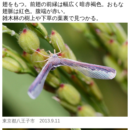
翅をもつ。前翅の前縁は幅広く暗赤褐色。おもな
翅脈は紅色。腹端が赤い。
雑木林の樹上や下草の葉裏で見つかる。
東京都八王子市 2013.9.11