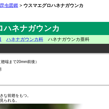
昆虫図鑑
>
ウスマエグロハネナガウンカ
ロハネナガウンカ
目
ハネナガウンカ科
ハネナガウンカ亜科
（翅端まで20mm前後）
月
きな前翅をもつ。
見られる。