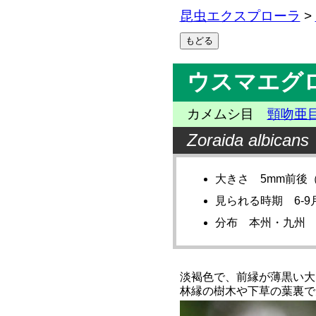
昆虫エクスプローラ
>
ウスマエグ
カメムシ目
頸吻亜
Zoraida albicans
大きさ 5mm前後
見られる時期 6-9
分布 本州・九州
淡褐色で、前縁が薄黒い大
林縁の樹木や下草の葉裏で