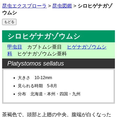
昆虫エクスプローラ
>
昆虫図鑑
>
シロヒゲナガゾ
ウムシ
シロヒゲナガゾウムシ
甲虫目
カブトムシ亜目
ヒゲナガゾウムシ
科
ヒゲナガゾウムシ亜科
Platystomos sellatus
大きさ 10-12mm
見られる時期 5-8月
分布 北海道・本州・四国・九州
茶褐色で、頭部と上翅の中央、腹端が白くなった