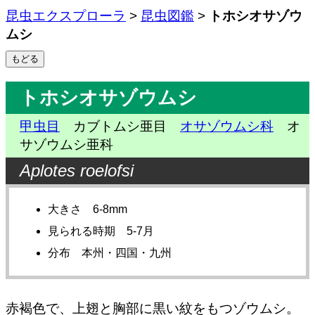
昆虫エクスプローラ
>
昆虫図鑑
>
トホシオサゾウ
ムシ
トホシオサゾウムシ
甲虫目
カブトムシ亜目
オサゾウムシ科
オ
サゾウムシ亜科
Aplotes roelofsi
大きさ 6-8mm
見られる時期 5-7月
分布 本州・四国・九州
赤褐色で、上翅と胸部に黒い紋をもつゾウムシ。