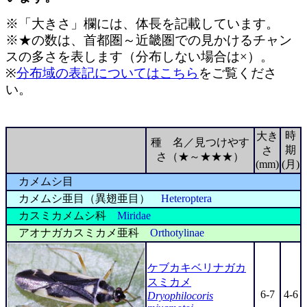
※「大きさ」欄には、体長を記載しています。
※★の数は、首都圏～近畿圏での見かけるチャン
スの多さを表します（分布しない場合は×）。
※
分布域の表記についてはこちら
をご覧くださ
い。
時
大き
種 名／見つけやす
期
さ
さ（★～★★★）
(mm)
(月)
カメムシ目
カメムシ亜目（異翅亜目）
Heteroptera
カスミカメムシ科
Miridae
アオナガカスミカメ亜科
Orthotylinae
ケブカキベリナガカ
スミカメ
6-7
4-6
Dryophilocoris