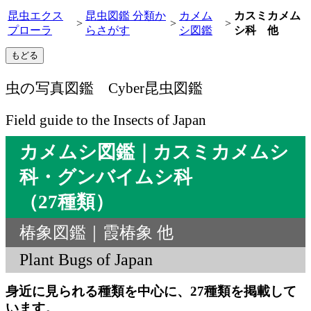
昆虫エクス
昆虫図鑑 分類か
カメム
カスミカメム
>
>
>
プローラ
らさがす
シ図鑑
シ科 他
虫の写真図鑑 Cyber昆虫図鑑
Field guide to the Insects of Japan
カメムシ図鑑｜カスミカメムシ
科・グンバイムシ科
（27種類）
椿象図鑑｜霞椿象 他
Plant Bugs of Japan
身近に見られる種類を中心に、27種類を掲載して
います。