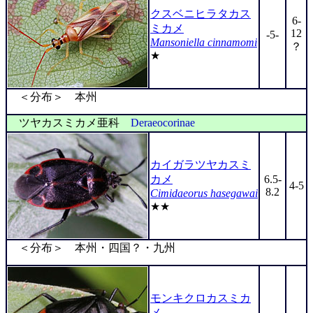
クスベニヒラタカス
6-
ミカメ
12
-5-
Mansoniella cinnamomi
？
★
＜分布＞ 本州
ツヤカスミカメ亜科
Deraeocorinae
カイガラツヤカスミ
カメ
6.5-
4-5
8.2
Cimidaeorus hasegawai
★★
＜分布＞ 本州・四国？・九州
モンキクロカスミカ
メ