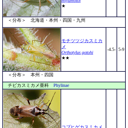
miyamotoi
★
＜分布＞ 北海道・本州・四国・九州
モチツツジカスミカ
メ
-4.5-
5-9
Orthotylus gotohi
★★
＜分布＞ 本州・四国
チビカスミカメ亜科
Phylinae
コブヒゲカスミカメ