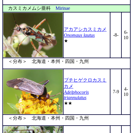
カスミカメムシ亜科
Mirinae
アカアシカスミカメ
6-
-8-
Onomaus lautus
10
★
＜分布＞ 北海道・本州・四国・九州
ブチヒゲクロカスミ
カメ
4-
7-9
Adelphocoris
10
triannulatus
★★
＜分布＞ 北海道・本州・四国・九州