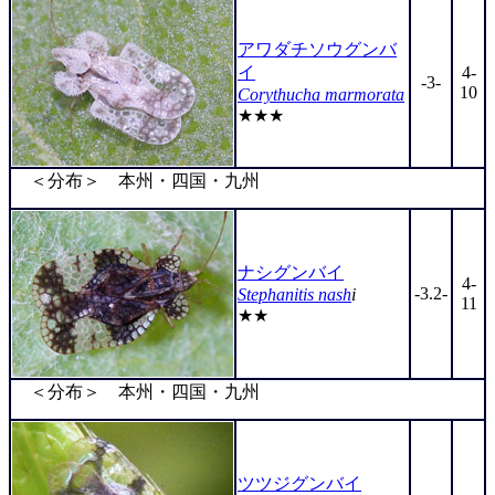
アワダチソウグンバ
イ
4-
-3-
10
Corythucha marmorata
★★★
＜分布＞ 本州・四国・九州
ナシグンバイ
4-
-3.2-
Stephanitis nash
i
11
★★
＜分布＞ 本州・四国・九州
ツツジグンバイ