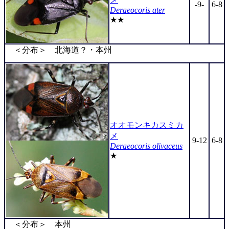
-9-
6-8
Deraeocoris ater
★★
＜分布＞ 北海道？・本州
オオモンキカスミカ
メ
9-12
6-8
Deraeocoris olivaceus
★
＜分布＞ 本州