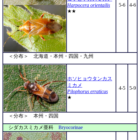
5-6
4-6
Harpocera orientailis
★★
＜分布＞ 北海道・本州・四国・九州
ホソヒョウタンカス
ミカメ
4-5
5-9
Pilophorus erraticus
★
＜分布＞ 本州・四国
シダカスミカメ亜科
Bryocorinae