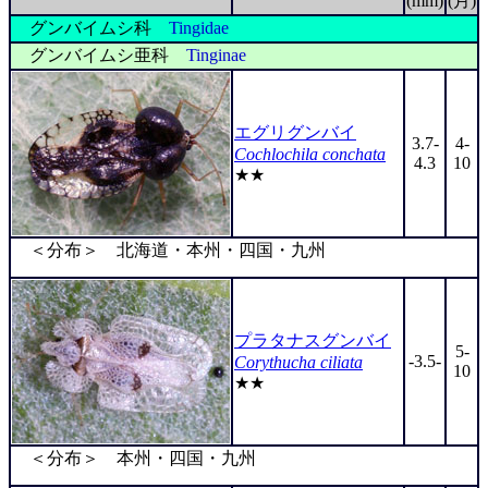
(mm)
(月)
グンバイムシ科
Tingidae
グンバイムシ亜科
Tinginae
エグリグンバイ
3.7-
4-
Cochlochila conchata
4.3
10
★★
＜分布＞ 北海道・本州・四国・九州
プラタナスグンバイ
5-
-3.5-
Corythucha ciliata
10
★★
＜分布＞ 本州・四国・九州