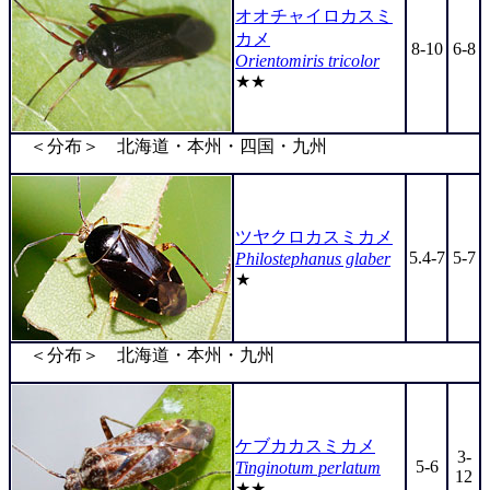
オオチャイロカスミ
カメ
8-10
6-8
Orientomiris tricolor
★★
＜分布＞ 北海道・本州・四国・九州
ツヤクロカスミカメ
5.4-7
5-7
Philostephanus glaber
★
＜分布＞ 北海道・本州・九州
ケブカカスミカメ
3-
5-6
Tinginotum perlatum
12
★★