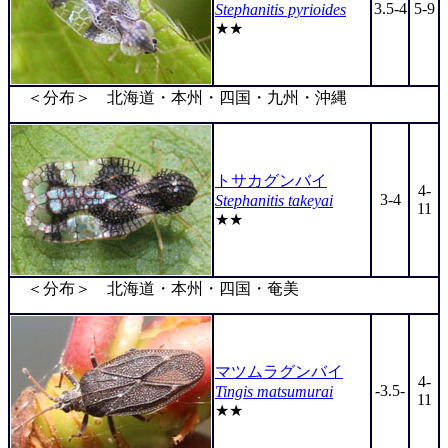
3.5-4
5-9
Stephanitis pyrioides
★★
＜分布＞ 北海道・本州・四国・九州・沖縄
トサカグンバイ
4-
3-4
Stephanitis takeyai
11
★★
＜分布＞ 北海道・本州・四国・奄美
マツムラグンバイ
4-
-3.5-
Tingis matsumurai
11
★★