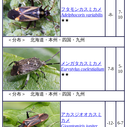
フタモンカスミカメ
7-
-8-
Adelphocoris variabilis
10
★★
＜分布＞ 北海道・本州・四国・九州
メンガタカスミカメ
5-
7-8
Eurystylus coelestialium
10
★★
＜分布＞ 北海道・本州・四国・九州
アカスジオオカスミ
カメ
-12-
6-7
Gigantomiris jupiter