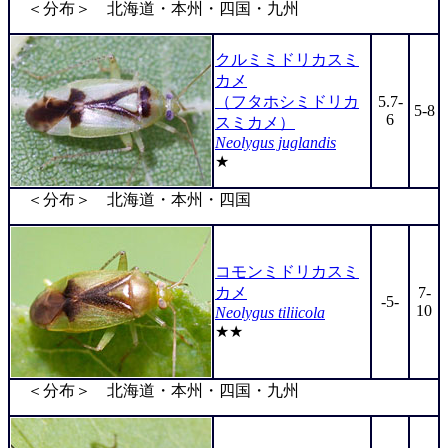
＜分布＞ 北海道・本州・四国・九州
クルミミドリカスミ
カメ
（フタホシミドリカ
5.7-
5-8
6
スミカメ）
Neolygus juglandis
★
＜分布＞ 北海道・本州・四国
コモンミドリカスミ
カメ
7-
-5-
10
Neolygus tiliicola
★★
＜分布＞ 北海道・本州・四国・九州