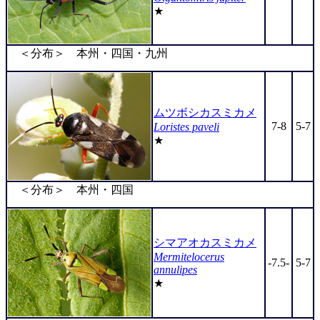
★
＜分布＞ 本州・四国・九州
ムツボシカスミカメ
7-8
5-7
Loristes paveli
★
＜分布＞ 本州・四国
シマアオカスミカメ
Mermitelocerus
-7.5-
5-7
annulipes
★