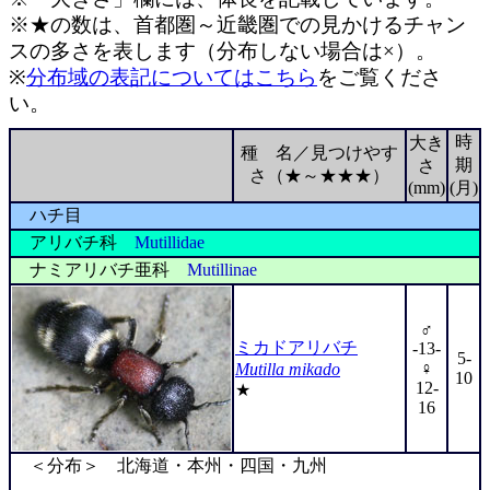
※★の数は、首都圏～近畿圏での見かけるチャン
スの多さを表します（分布しない場合は×）。
※
分布域の表記についてはこちら
をご覧くださ
い。
時
大き
種 名／見つけやす
期
さ
さ（★～★★★）
(mm)
(月)
ハチ目
アリバチ科
Mutillidae
ナミアリバチ亜科
Mutillinae
♂
ミカドアリバチ
-13-
5-
♀
Mutilla mikado
10
12-
★
16
＜分布＞ 北海道・本州・四国・九州