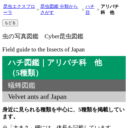
昆虫エクスプロ
昆虫図鑑 分類から
ハチ
アリバチ
>
>
>
ーラ
さがす
目
科 他
虫の写真図鑑 Cyber昆虫図鑑
Field guide to the Insects of Japan
ハチ図鑑｜アリバチ科 他
（5種類）
蟻蜂図鑑
Velvet ants aof Japan
身近に見られる種類を中心に、5種類を掲載してい
ます。
※「大きさ」欄には、体長を記載しています。