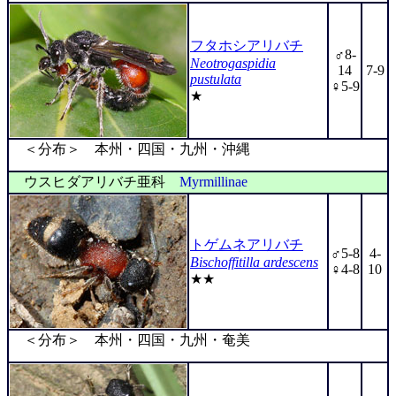
フタホシアリバチ
♂8-
Neotrogaspidia
14
7-9
pustulata
♀5-9
★
＜分布＞ 本州・四国・九州・沖縄
ウスヒダアリバチ亜科
Myrmillinae
トゲムネアリバチ
♂5-8
4-
Bischoffitilla ardescens
♀4-8
10
★★
＜分布＞ 本州・四国・九州・奄美