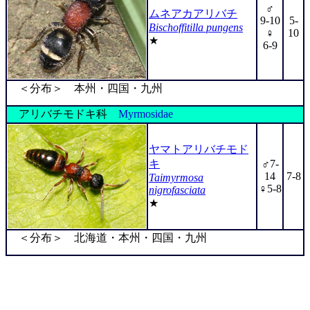
♂
ムネアカアリバチ
9-10
5-
Bischoffitilla pungens
♀
10
★
6-9
＜分布＞ 本州・四国・九州
アリバチモドキ科
Myrmosidae
ヤマトアリバチモド
キ
♂7-
14
7-8
Taimyrmosa
♀5-8
nigrofasciata
★
＜分布＞ 北海道・本州・四国・九州